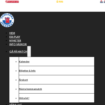
Hoppa till huvudinnehåll
Hoppa till sidfot
HEM
ESS PLAY
NYHETER
INFO VÄSKOR
GÅ PÅ MATCH
Sverigedemokraterna
Kalender
Biljetter & Info
Årskort
Nästa hemmamatch
Hitta hit!
VÅRA LAG