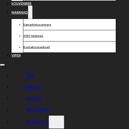
SOUVENIRER
MARKNAD
Samarbetspartners
1947-klubben
Kontakta marknad
VIPEN
HEM
ESS PLAY
NYHETER
INFO VÄSKOR
GÅ PÅ MATCH