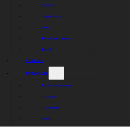
Kalender
Biljetter & Info
Årskort
Nästa hemmamatch
Hitta hit!
VÅRA LAG
FÖRENINGEN
Ungdomsverksamhet
Vargarna
Bli medlem
Speedway
Bli funktionär
Hitta rätt
Hitta rätt
Styrelse
Kalender
Gå på match
Arenan