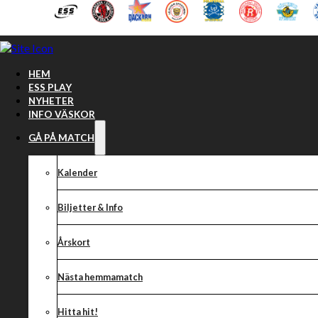
Hoppa till huvudinnehåll
Hoppa till sidfot
HEM
ESS PLAY
NYHETER
INFO VÄSKOR
GÅ PÅ MATCH
Kalender
Biljetter & Info
Årskort
Nästa hemmamatch
𝐊 𝐁𝐲𝐠𝐠 𝐟𝐨̈𝐫𝐥𝐚̈𝐧𝐠
Hitta hit!