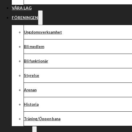
𝐬𝐢𝐭𝐭 𝐬𝐚𝐦𝐚𝐫𝐛𝐞𝐭𝐞 
VÅRA LAG
FÖRENINGEN
Ungdomsverksamhet
Bli medlem
Bli funktionär
Vi är mycket glada och stolta över att K Bygg väljer att både för
Styrelse
samarbetsavtal med Vargarna.
Arenan
Det fortsatta förtroendet och det utökade stödet betyder väldi
vår fortsatta satsning framåt
Historia
Tillsammans ser vi fram emot en fartfylld och spännande säsong s
Träning/Öppen bana
samarbete.
Stort tack för förtroendet!