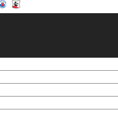
𝐫 𝐨𝐜𝐡 𝐮𝐭𝐨̈𝐤𝐚𝐫