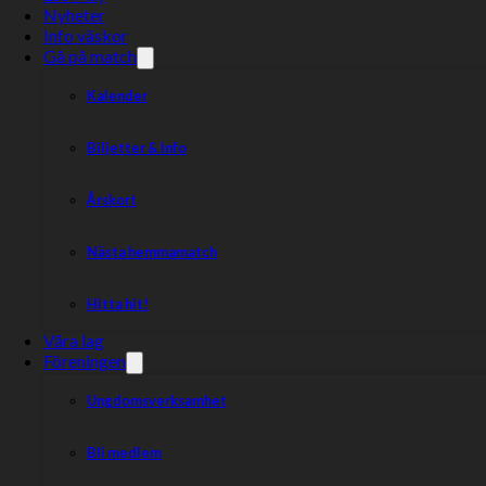
Nyheter
Info väskor
Gå på match
Kalender
Biljetter & Info
Årskort
Nästa hemmamatch
Hitta hit!
Våra lag
Föreningen
Ungdomsverksamhet
Bli medlem