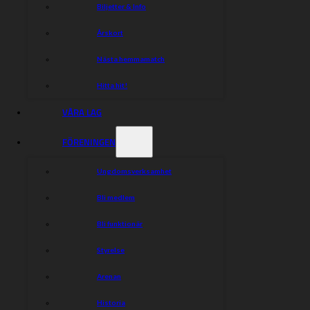
Biljetter & Info
Årskort
Nästa hemmamatch
Hitta hit!
VÅRA LAG
FÖRENINGEN
Ungdomsverksamhet
Bli medlem
Bli funktionär
Styrelse
Arenan
Historia