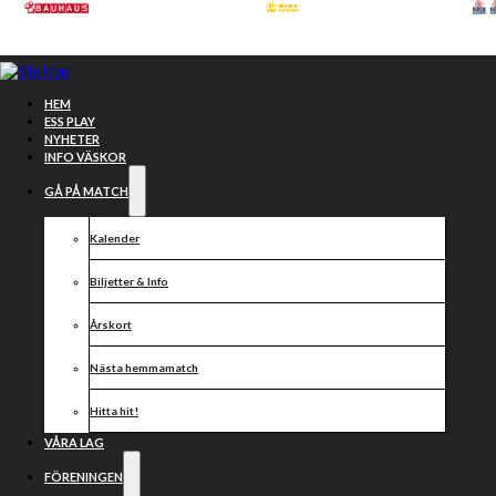
Hoppa till huvudinnehåll
Hoppa till sidfot
HEM
ESS PLAY
NYHETER
INFO VÄSKOR
GÅ PÅ MATCH
Kalender
Biljetter & Info
Årskort
Nästa hemmamatch
VÄNSTERPARTIET
Hitta hit!
I
VÅRA LAG
FÖRENINGEN