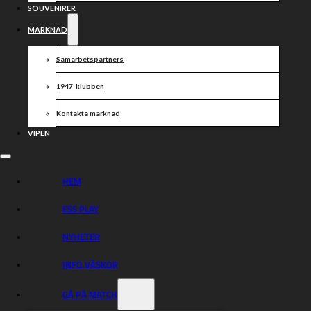
tillsammans!
SOUVENIRER
MARKNAD
Samarbetspartners
Dela nyheten:
1947-klubben
Kontakta marknad
VIPEN
HEM
ESS PLAY
NYHETER
INFO VÄSKOR
GÅ PÅ MATCH