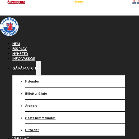
Hoppa till huvudinnehåll
Hoppa till sidfot
HEM
ESS PLAY
NYHETER
INFO VÄSKOR
GÅ PÅ MATCH
Kalender
Biljetter & Info
Årskort
𝐍𝐲𝐭𝐭
Nästa hemmamatch
Hitta hit!
VÅRA LAG