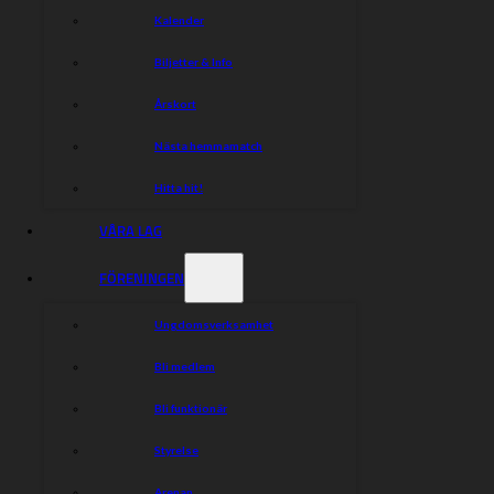
Kalender
Biljetter & Info
Årskort
Nästa hemmamatch
Hitta hit!
VÅRA LAG
FÖRENINGEN
Ungdomsverksamhet
Bli medlem
Bli funktionär
Styrelse
Arenan