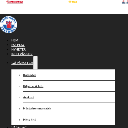
Hoppa till huvudinnehåll
Hoppa till sidfot
HEM
ESS PLAY
NYHETER
INFO VÄSKOR
GÅ PÅ MATCH
Kalender
Biljetter & Info
Årskort
Ungt Vargarna
Nästa hemmamatch
Hitta hit!
VÅRA LAG