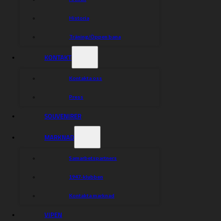
Fakta
:
Laguppställningarna
Historia
Västervik:
Träning/Öppen bana
1)
Robert Lambert
2)
Tom Brennan
KONTAKT
3)
Jacob Thorssell
Kontakta oss
4)
Rasmus Jensen
Press
5)
Mads Hansen
SOUVENIRER
6)
Victor Palovaara
7)
Anton karlsson
MARKNAD
Vargarna
:
Samarbetspartners
1)
Jaimon Lidsey
1947-klubben
2)
Norick Blödorn
Kontakta marknad
3)
Wiktor Przyjemski
VIPEN
4)
Maksymilian Pawelczak