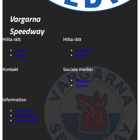
Vargarna
Speedway
Hitta rätt
Hitta rätt
Kalender
Gå på match
Våra lag
Historia
Kontakt
Sociala medier
Instagram
Facebook
Information
Cookie consent
Dataskyddspolicy
Integritetspolicy