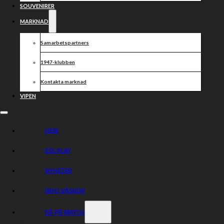
SOUVENIRER
MARKNAD
Samarbetspartners
1947-klubben
Kontakta marknad
VIPEN
HEM
ESS PLAY
NYHETER
INFO VÄSKOR
GÅ PÅ MATCH