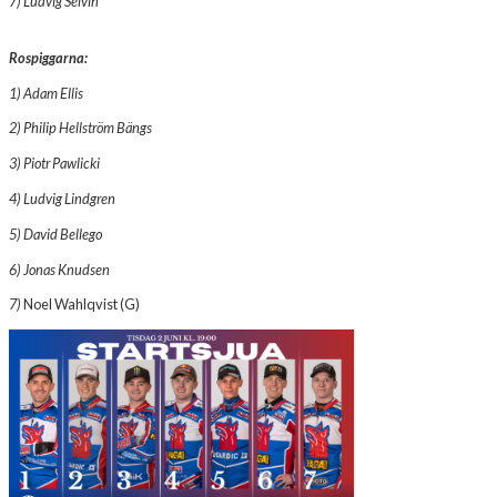
7) Ludvig Selvin
Rospiggarna
:
1) Adam Ellis
2) Philip Hellström Bängs
3) Piotr Pawlicki
4) Ludvig Lindgren
5) David Bellego
6) Jonas Knudsen
7)
Noel Wahlqvist (G)