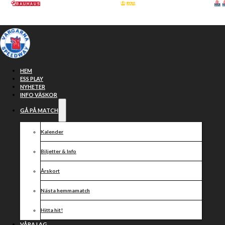
Hoppa till huvudinnehåll
Hoppa till sidfot
HEM
ESS PLAY
NYHETER
INFO VÄSKOR
GÅ PÅ MATCH
Kalender
Biljetter & Info
Årskort
Vargarna tar
Nästa hemmamatch
Hitta hit!
VÅRA LAG