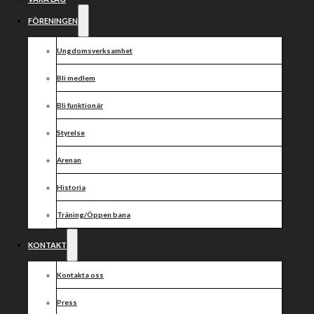
emot
segersugna
FÖRENINGEN
Rospiggarna
Ungdomsverksamhet
Bli medlem
Bli funktionär
Styrelse
Arenan
Historia
Träning/Öppen bana
KONTAKT
Kontakta oss
Press