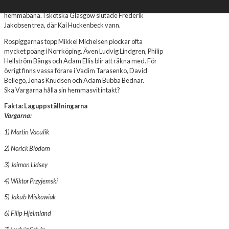
maskinbekymmer och åkte ur kvalet på sin
hemmabana. I skotska Glasgow slutade Frederik
Jakobsen trea, där Kai Huckenbeck vann.
​Rospiggarnas topp Mikkel Michelsen plockar ofta
mycket poäng i Norrköping. Även Ludvig Lindgren, Philip
Hellström Bängs och Adam Ellis blir att räkna med. För
övrigt finns vassa förare i Vadim Tarasenko, David
Bellego, Jonas Knudsen och Adam Bubba Bednar.
​Ska Vargarna hålla sin hemmasvit intakt?
Fakta
:
Laguppställningarna
Vargarna:
1)
Martin Vaculik
2)
Norick Blödorn
3) Jaimon Lidsey
4)
Wiktor Przyjemski
5)
Jakub Miskowiak
6) Filip Hjelmland