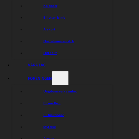
Kalender
Biljetter & Info
Årskort
Nästa hemmamatch
Hitta hit!
VÅRA LAG
FÖRENINGEN
Ungdomsverksamhet
Bli medlem
Bli funktionär
Styrelse
Arenan