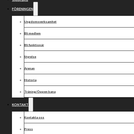
I
NORRKÖPING
FÖRENINGEN
GÅR IN SOM
Ungdomsverksamhet
Bli medlem
NY
Bli funktionär
SAMARBETSPARTN
Styrelse
TILL
Arenan
Historia
VARGARNA
Träning/Öppen bana
SPEEDWAY!
KONTAKT
Kontakta oss
Press