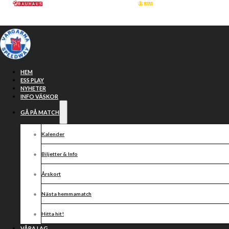
Hoppa till huvudinnehåll
Hoppa till sidfot
HEM
ESS PLAY
NYHETER
INFO VÄSKOR
GÅ PÅ MATCH
Kalender
Biljetter & Info
Årskort
CENTERPARTIET
Nästa hemmamatch
Hitta hit!
VÅRA LAG