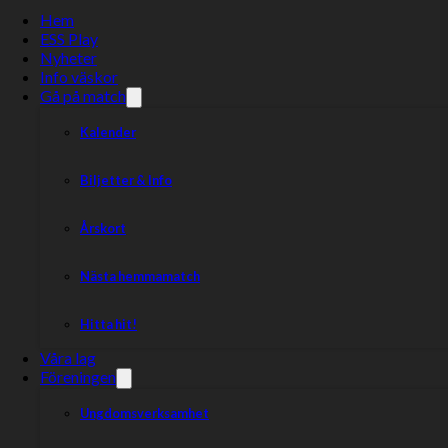
Hem
ESS Play
Nyheter
Info väskor
Gå på match
Kalender
Biljetter & Info
Årskort
Nästa hemmamatch
Hitta hit!
Våra lag
Föreningen
Ungdomsverksamhet