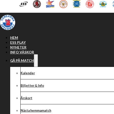
Hoppa till huvudinnehåll
Hoppa till sidfot
HEM
ESS PLAY
NYHETER
INFO VÄSKOR
GÅ PÅ MATCH
Kalender
Biljetter & Info
Årskort
Nästa hemmamatch