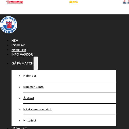
Hoppa till huvudinnehåll
Hoppa till sidfot
HEM
ESS PLAY
NYHETER
INFO VÄSKOR
GÅ PÅ MATCH
Kalender
Biljetter & Info
Årskort
Eltal har
Nästa hemmamatch
Hitta hit!
VÅRA LAG