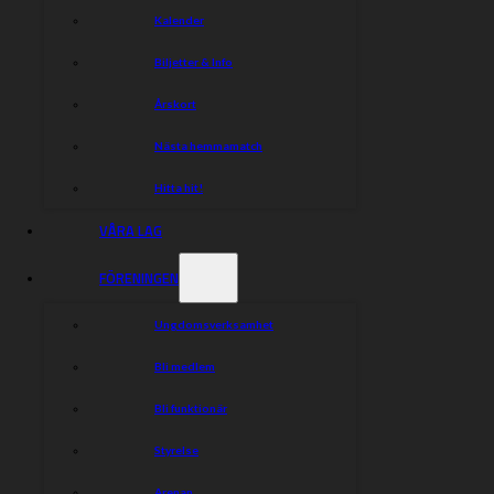
Kalender
Biljetter & Info
Årskort
Nästa hemmamatch
Hitta hit!
VÅRA LAG
FÖRENINGEN
Ungdomsverksamhet
Bli medlem
Bli funktionär
Styrelse
Arenan