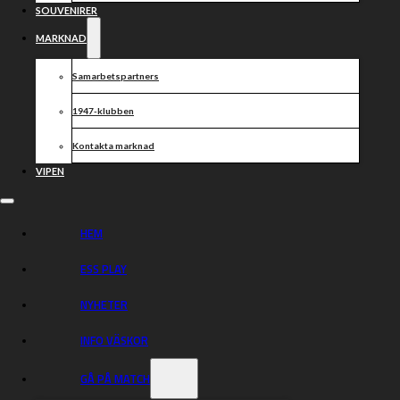
SOUVENIRER
MARKNAD
Samarbetspartners
1947-klubben
Kontakta marknad
VIPEN
HEM
ESS PLAY
NYHETER
INFO VÄSKOR
GÅ PÅ MATCH