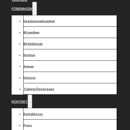
skrivit nytt
avtal med
FÖRENINGEN
Vargarna
Ungdomsverksamhet
Bli medlem
Speedway!
Bli funktionär
Styrelse
Arenan
Historia
Ett starkt samarbete blir ännu starkare.
Träning/Öppen bana
Eltal förlänger – och vi fortsätter bygga framgång sida
vid sida.
KONTAKT
Kontakta oss
Dela nyheten:
Press