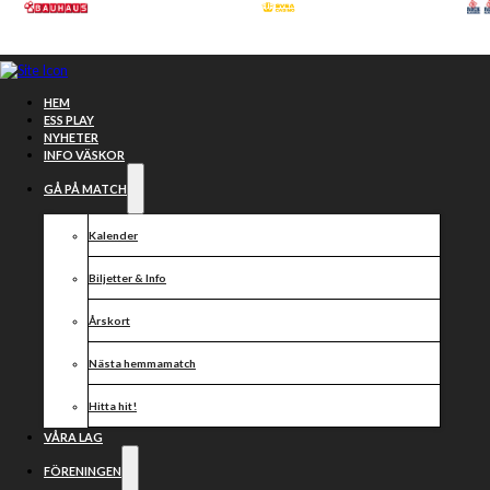
Hoppa till huvudinnehåll
Hoppa till sidfot
HEM
ESS PLAY
NYHETER
INFO VÄSKOR
GÅ PÅ MATCH
Kalender
Biljetter & Info
Årskort
Nästa hemmamatch
Tillsammans
Hitta hit!
VÅRA LAG
FÖRENINGEN