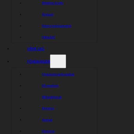
Biljetter & Info
Årskort
Nästa hemmamatch
Hitta hit!
VÅRA LAG
FÖRENINGEN
Ungdomsverksamhet
Bli medlem
Bli funktionär
Styrelse
Arenan
Historia