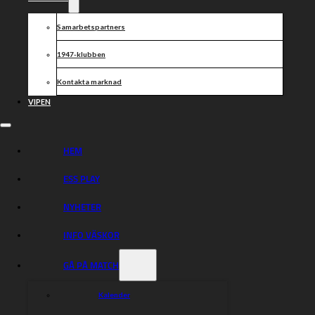
Dela nyheten:
Samarbetspartners
1947-klubben
Kontakta marknad
VIPEN
HEM
ESS PLAY
NYHETER
INFO VÄSKOR
GÅ PÅ MATCH
Kalender