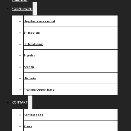
fortsätter sin
resa med
FÖRENINGEN
klubben!
Ungdomsverksamhet
Bli medlem
Bli funktionär
Styrelse
Arenan
Historia
Träning/Öppen bana
KONTAKT
Kontakta oss
Press