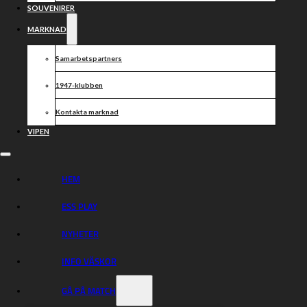
SOUVENIRER
MARKNAD
Samarbetspartners
1947-klubben
Kontakta marknad
VIPEN
HEM
ESS PLAY
Vi är stolta över att förlänga samarbetet med en partner
som Actemium som tror på vår satsning – på och utanför
NYHETER
banan.
INFO VÄSKOR
Dela nyheten:
GÅ PÅ MATCH