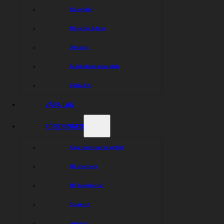
Kalender
Biljetter & Info
Årskort
Nästa hemmamatch
Hitta hit!
VÅRA LAG
FÖRENINGEN
Ungdomsverksamhet
Bli medlem
Bli funktionär
Styrelse
Arenan