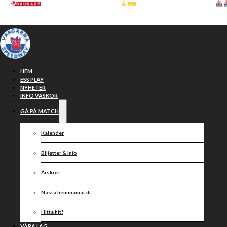
Hoppa till huvudinnehåll
Hoppa till sidfot
HEM
ESS PLAY
NYHETER
INFO VÄSKOR
GÅ PÅ MATCH
Kalender
Biljetter & Info
Årskort
Actemium
Nästa hemmamatch
Hitta hit!
VÅRA LAG