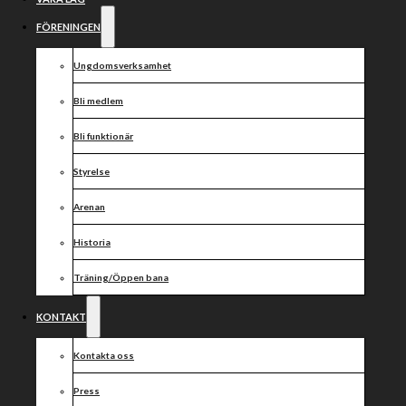
sitt
engagemang i
FÖRENINGEN
Vargarna!
Ungdomsverksamhet
Bli medlem
Bli funktionär
Styrelse
Arenan
Historia
Träning/Öppen bana
KONTAKT
Kontakta oss
Press