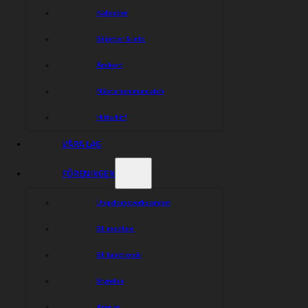
Kalender
Biljetter & Info
Årskort
Nästa hemmamatch
Hitta hit!
VÅRA LAG
FÖRENINGEN
Ungdomsverksamhet
Bli medlem
Bli funktionär
Styrelse
Arenan