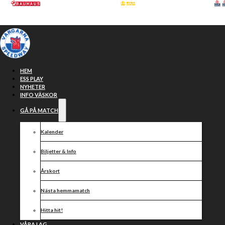
Hoppa till huvudinnehåll
Hoppa till sidfot
HEM
ESS PLAY
NYHETER
INFO VÄSKOR
GÅ PÅ MATCH
Kalender
Biljetter & Info
Årskort
NBM ökar på
Nästa hemmamatch
Hitta hit!
VÅRA LAG