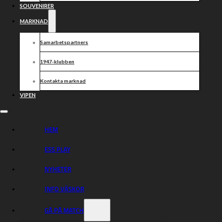
SOUVENIRER
MARKNAD
Samarbetspartners
1947-klubben
Kontakta marknad
Kontinuitet och förtroende är nycklar till framgång.
Därför är vi extra glada över att få förtroendet att även
VIPEN
utöka samarbetet med NBM.
HEM
Dela nyheten:
ESS PLAY
NYHETER
INFO VÄSKOR
GÅ PÅ MATCH