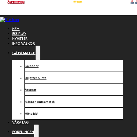
Hoppa till huvudinnehåll
Hoppa till sidfot
HEM
ESS PLAY
NYHETER
INFO VÄSKOR
GÅ PÅ MATCH
Kalender
Biljetter & Info
Årskort
Nästa hemmamatch
Stötta
Hitta hit!
Vargarna
VÅRA LAG
FÖRENINGEN