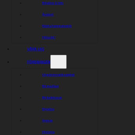
Biljetter & Info
Årskort
Nästa hemmamatch
Hitta hit!
VÅRA LAG
FÖRENINGEN
Ungdomsverksamhet
Bli medlem
Bli funktionär
Styrelse
Arenan
Historia