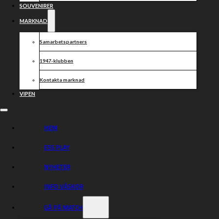
SOUVENIRER
MARKNAD
Samarbetspartners
1947-klubben
Kontakta marknad
VIPEN
HEM
ESS PLAY
NYHETER
INFO VÄSKOR
GÅ PÅ MATCH