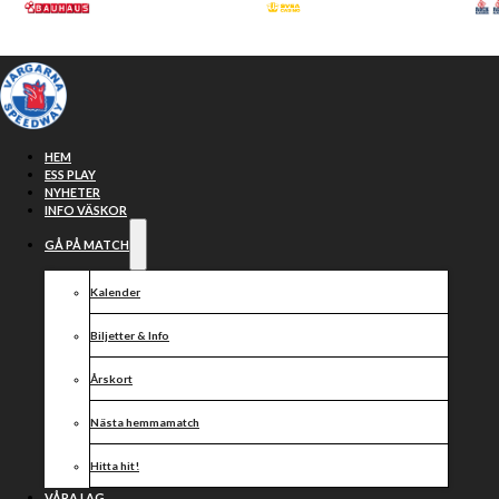
Hoppa till huvudinnehåll
Hoppa till sidfot
HEM
ESS PLAY
NYHETER
INFO VÄSKOR
GÅ PÅ MATCH
Kalender
Biljetter & Info
Årskort
Vargarna
Nästa hemmamatch
Hitta hit!
VÅRA LAG