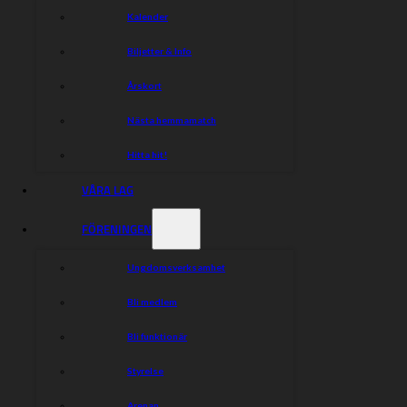
Kalender
Biljetter & Info
Årskort
Nästa hemmamatch
Hitta hit!
VÅRA LAG
FÖRENINGEN
Ungdomsverksamhet
Bli medlem
Bli funktionär
Styrelse
Arenan