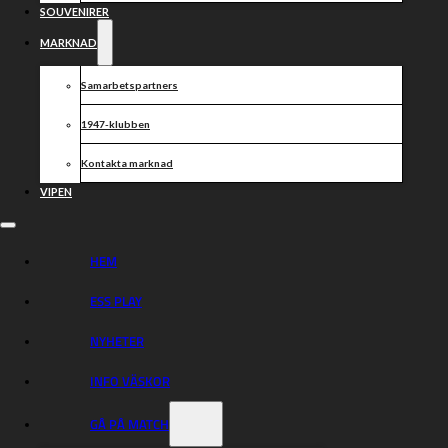
Varmt välkomna till Boardic Arena!
SOUVENIRER
MARKNAD
Dela nyheten:
Samarbetspartners
1947-klubben
Kontakta marknad
VIPEN
HEM
ESS PLAY
NYHETER
INFO VÄSKOR
GÅ PÅ MATCH