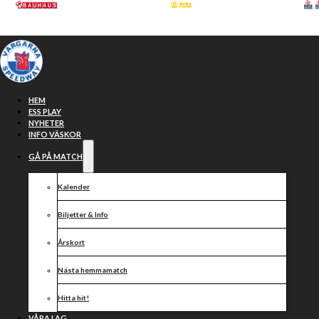
Hoppa till huvudinnehåll
Hoppa till sidfot
HEM
ESS PLAY
NYHETER
INFO VÄSKOR
GÅ PÅ MATCH
Kalender
Biljetter & Info
Årskort
Hemma- och
Nästa hemmamatch
Hitta hit!
VÅRA LAG