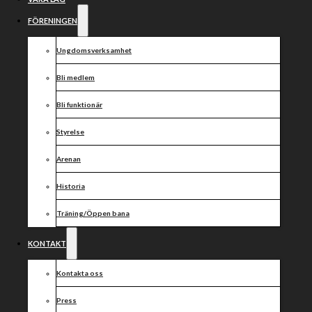
familjematch
på tisdag
FÖRENINGEN
Ungdomsverksamhet
Bli medlem
Nu på tisdag 5 augusti kör vi hemmamatch mot
Rospiggarna. Förutom att det är säsongens sista
Bli funktionär
hemmamatch är det också årets familjematch.
Styrelse
:
Arenan
Meet and greet med våra vargförare
Hoppborg
Sockervadd
Historia
Souvenirförsäljning vid entrén
Godisregn
Träning/Öppen bana
KONTAKT
Grindarna öppnar 17:30.
Kontakta oss
Ert stöd är ovärderligt i jakten på andra raka
hemmasegern.
Press