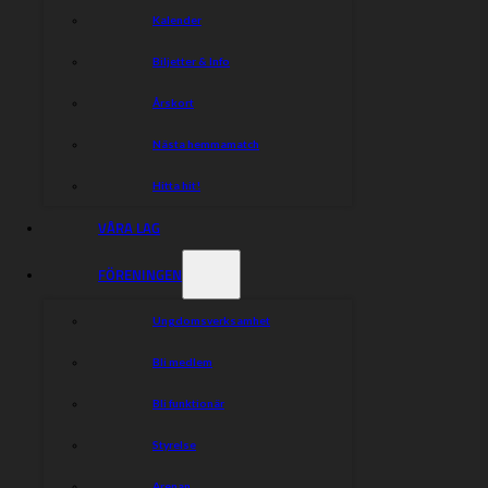
Kalender
Biljetter & Info
Årskort
Nästa hemmamatch
Hitta hit!
VÅRA LAG
FÖRENINGEN
Ungdomsverksamhet
Bli medlem
Bli funktionär
Styrelse
Arenan