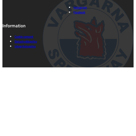
Instagram
Facebook
Information
Cookie consent
Dataskyddspolicy
Integritetspolicy