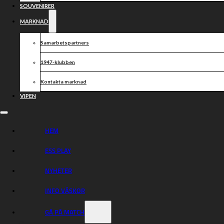
SOUVENIRER
MARKNAD
Samarbetspartners
1947-klubben
Kontakta marknad
VIPEN
HEM
ESS PLAY
NYHETER
INFO VÄSKOR
GÅ PÅ MATCH