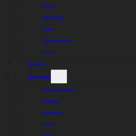
Kalender
Biljetter & Info
Årskort
Nästa hemmamatch
Hitta hit!
VÅRA LAG
FÖRENINGEN
Ungdomsverksamhet
Bli medlem
Bli funktionär
Styrelse
Arenan