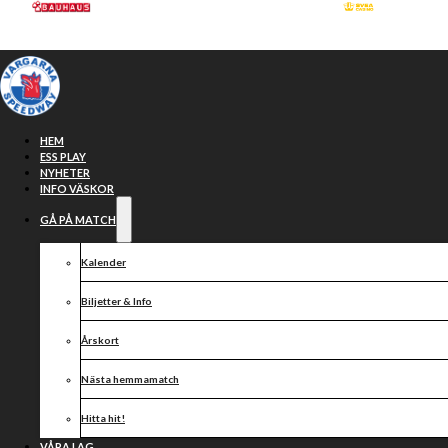
Hoppa till huvudinnehåll
Hoppa till sidfot
HEM
ESS PLAY
NYHETER
INFO VÄSKOR
GÅ PÅ MATCH
Kalender
Biljetter & Info
Årskort
På tisdag den
Nästa hemmamatch
Hitta hit!
VÅRA LAG