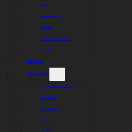
Kalender
Biljetter & Info
Årskort
Nästa hemmamatch
Hitta hit!
VÅRA LAG
FÖRENINGEN
Ungdomsverksamhet
Bli medlem
Bli funktionär
Styrelse
Arenan