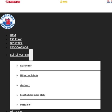
Hoppa till huvudinnehåll
Hoppa till sidfot
HEM
ESS PLAY
NYHETER
INFO VÄSKOR
GÅ PÅ MATCH
Kalender
Biljetter & Info
Årskort
Stort grattis
Nästa hemmamatch
Hitta hit!
VÅRA LAG