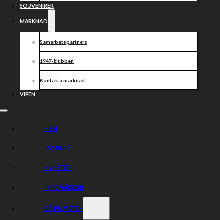
SOUVENIRER
MARKNAD
Samarbetspartners
1947-klubben
Kontakta marknad
VIPEN
HEM
ESS PLAY
NYHETER
INFO VÄSKOR
GÅ PÅ MATCH