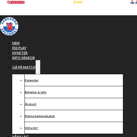
Hoppa till huvudinnehåll
Hoppa till sidfot
HEM
ESS PLAY
NYHETER
INFO VÄSKOR
GÅ PÅ MATCH
Kalender
Biljetter & Info
Årskort
SHC
Nästa hemmamatch
Hitta hit!
VÅRA LAG