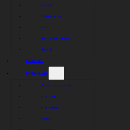
Kalender
Biljetter & Info
Årskort
Nästa hemmamatch
Hitta hit!
VÅRA LAG
FÖRENINGEN
Ungdomsverksamhet
Bli medlem
Bli funktionär
Styrelse
Arenan