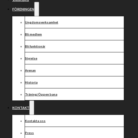
Håltagning
förlänger och
FÖRENINGEN
utökar sitt
Ungdomsverksamhet
Bli medlem
partnerskap
Bli funktionär
med Vargarna
Styrelse
Speedway!
Arenan
Historia
Träning/Öppen bana
KONTAKT
Kontakta oss
SHC Håltagning förlänger och utökar sitt partnerskap
med Vargarna Speedway!
Press
Glädjande kan klubben meddela att SHC Håltagning