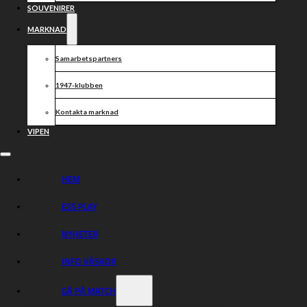
väljer att förlänga och utöka och blir Klubbpartner.
SOUVENIRER
Välkomna till Vargarna säsongen 2025!
MARKNAD
Samarbetspartners
1947-klubben
Dela nyheten:
Kontakta marknad
VIPEN
HEM
ESS PLAY
NYHETER
INFO VÄSKOR
GÅ PÅ MATCH