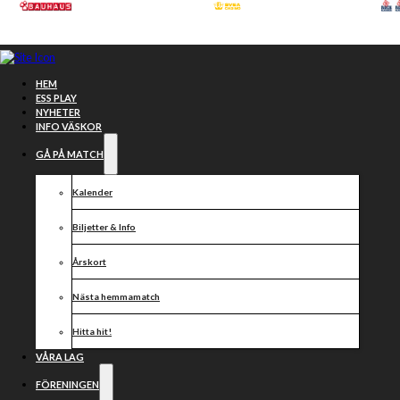
Hoppa till huvudinnehåll
Hoppa till sidfot
HEM
ESS PLAY
NYHETER
INFO VÄSKOR
GÅ PÅ MATCH
Kalender
Biljetter & Info
Årskort
Nästa hemmamatch
Veckans
Hitta hit!
tisdagsintervju
VÅRA LAG
FÖRENINGEN