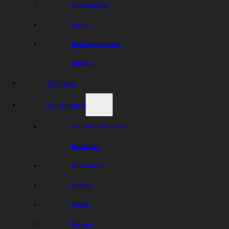
Biljetter & Info
Årskort
Nästa hemmamatch
Hitta hit!
VÅRA LAG
FÖRENINGEN
Ungdomsverksamhet
Bli medlem
Bli funktionär
Styrelse
Arenan
Historia