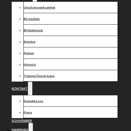
med Marcin
Ungdomsverksamhet
Nowak!
Bli medlem
Bli funktionär
Styrelse
Dela nyheten:
Arenan
Historia
Träning/Öppen bana
KONTAKT
Kontakta oss
Press
SOUVENIRER
MARKNAD