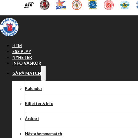
Hoppa till huvudinnehåll
Hoppa till sidfot
HEM
ESS PLAY
NYHETER
INFO VÄSKOR
GÅ PÅ MATCH
Kalender
Biljetter & Info
Årskort
Nästa hemmamatch