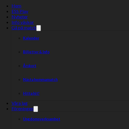
Hem
ESS Play
Nyheter
Info väskor
Gå på match
Kalender
Biljetter & Info
Årskort
Nästa hemmamatch
Hitta hit!
Våra lag
Föreningen
Ungdomsverksamhet