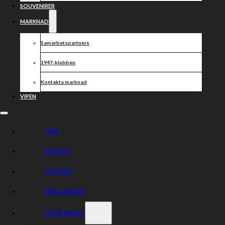
SOUVENIRER
MARKNAD
Samarbetspartners
1947-klubben
Kontakta marknad
VIPEN
HEM
ESS PLAY
NYHETER
INFO VÄSKOR
GÅ PÅ MATCH