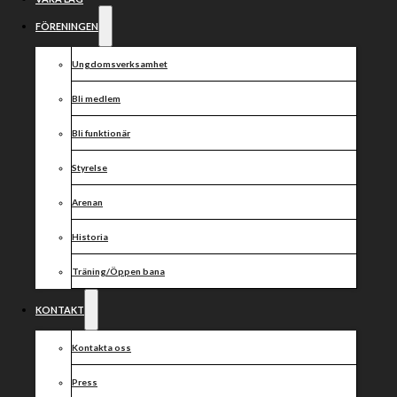
tisdagsintervju
med Adam
FÖRENINGEN
Shields
Ungdomsverksamhet
Bli medlem
Bli funktionär
Styrelse
Arenan
Historia
Dela nyheten:
Träning/Öppen bana
KONTAKT
Kontakta oss
Press