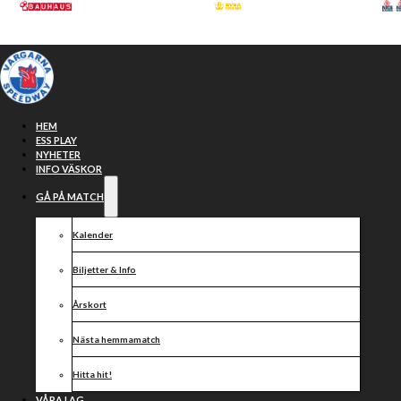
Hoppa till huvudinnehåll
Hoppa till sidfot
HEM
ESS PLAY
NYHETER
INFO VÄSKOR
GÅ PÅ MATCH
Kalender
Biljetter & Info
Årskort
Veckans
Nästa hemmamatch
Hitta hit!
VÅRA LAG