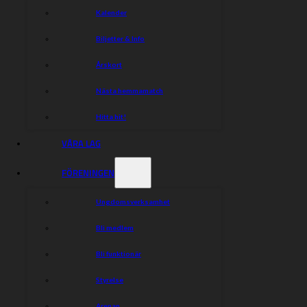
Kalender
Biljetter & Info
Årskort
Nästa hemmamatch
Hitta hit!
VÅRA LAG
FÖRENINGEN
Ungdomsverksamhet
Bli medlem
Bli funktionär
Styrelse
Arenan