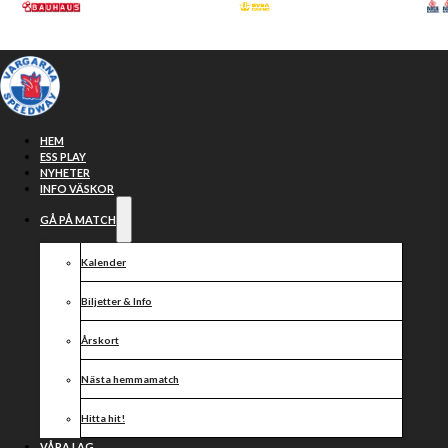
Hoppa till huvudinnehåll
Hoppa till sidfot
HEM
ESS PLAY
NYHETER
INFO VÄSKOR
GÅ PÅ MATCH
Kalender
Biljetter & Info
Årskort
Kvällens
Nästa hemmamatch
Hitta hit!
VÅRA LAG