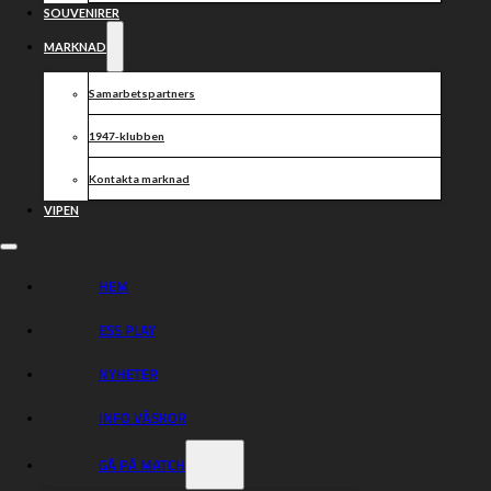
SOUVENIRER
8. Kevin Juhl Pedersen
MARKNAD
Dela nyheten:
Samarbetspartners
1947-klubben
Kontakta marknad
VIPEN
HEM
ESS PLAY
NYHETER
INFO VÄSKOR
GÅ PÅ MATCH