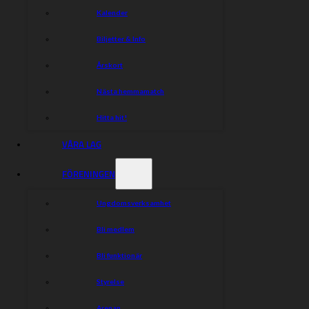
Kalender
Biljetter & Info
Årskort
Nästa hemmamatch
Hitta hit!
VÅRA LAG
FÖRENINGEN
Ungdomsverksamhet
Bli medlem
Bli funktionär
Styrelse
Arenan