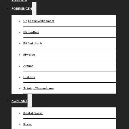
på
hemmaplan!!
FÖRENINGEN
Ungdomsverksamhet
Bli medlem
Bli funktionär
Styrelse
Arenan
Historia
Träning/Öppen bana
KONTAKT
Kontakta oss
Press