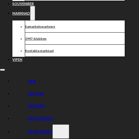
SOUVENIRER
MARKNAD
Samarbetspartners
1947-klubben
Kontakta marknad
VIPEN
HEM
ESS PLAY
Ikväll kom den första segern på hemmaplan för
säsongen mot Rospiggarna med siffrorna 54-36. Vi
NYHETER
kniper även bonuspoängen då vi slog Piggarna uppe i
Hallstavik tidigare under säsongen med 48-41. Alla
INFO VÄSKOR
grabbarna i laget bidrar med poäng och det är en bra
laginsats rakt igenom, en väldigt fin debut för våran nye
dansk Jonas Jeppesen som tar 10+1 poäng på fyra
GÅ PÅ MATCH
heat!!