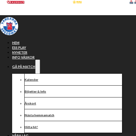
Hoppa till huvudinnehåll
Hoppa till sidfot
HEM
ESS PLAY
NYHETER
INFO VÄSKOR
GÅ PÅ MATCH
Kalender
Biljetter & Info
Årskort
Första segern
Nästa hemmamatch
Hitta hit!
VÅRA LAG