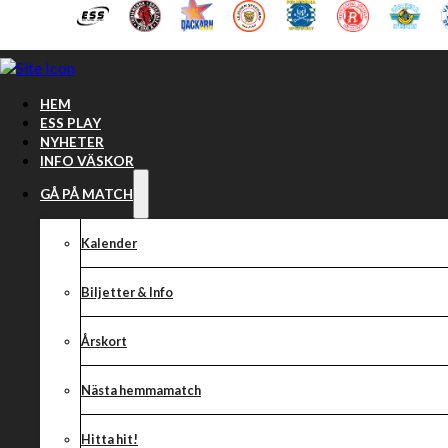
Hoppa till huvudinnehåll
Hoppa till sidfot
HEM
ESS PLAY
NYHETER
INFO VÄSKOR
GÅ PÅ MATCH
Kalender
Biljetter & Info
Årskort
Nästa hemmamatch
Delad poäng mo
Hitta hit!