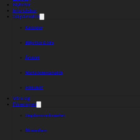
Nyheter
Info väskor
Gå på match
Kalender
Biljetter & Info
Årskort
Nästa hemmamatch
Hitta hit!
Våra lag
Föreningen
Ungdomsverksamhet
Bli medlem