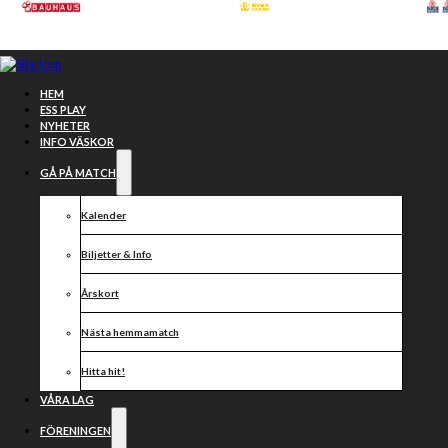
Hoppa till huvudinnehåll
Hoppa till sidfot
HEM
ESS PLAY
NYHETER
INFO VÄSKOR
GÅ PÅ MATCH
Kalender
Biljetter & Info
Årskort
Nästa hemmamatch
Vargarna –
Hitta hit!
Indianerna
VÅRA LAG
FÖRENINGEN