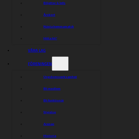
Biljetter & Info
Årskort
Nästa hemmamatch
Hitta hit!
VÅRA LAG
FÖRENINGEN
Ungdomsverksamhet
Bli medlem
Bli funktionär
Styrelse
Arenan
Historia