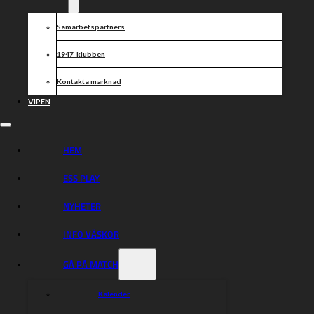
Samarbetspartners
Dela nyheten:
1947-klubben
Kontakta marknad
VIPEN
HEM
ESS PLAY
NYHETER
INFO VÄSKOR
GÅ PÅ MATCH
Kalender