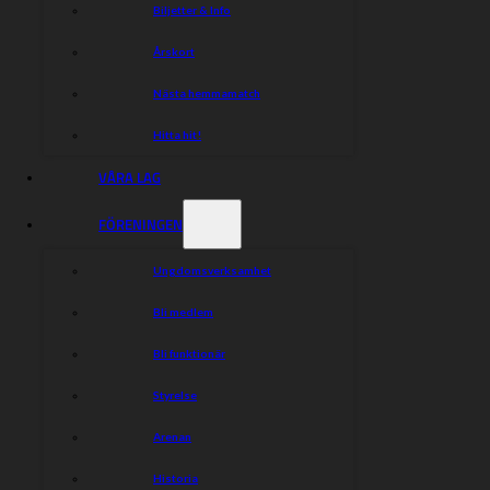
Biljetter & Info
Årskort
Nästa hemmamatch
Hitta hit!
VÅRA LAG
FÖRENINGEN
Ungdomsverksamhet
Bli medlem
Bli funktionär
Styrelse
Arenan
Historia