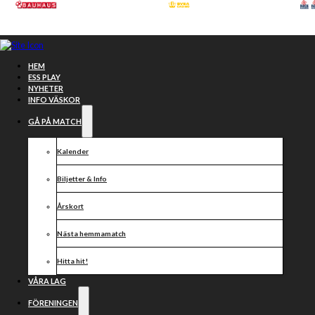
Hoppa till huvudinnehåll
Hoppa till sidfot
HEM
ESS PLAY
NYHETER
INFO VÄSKOR
GÅ PÅ MATCH
Kalender
Biljetter & Info
Årskort
Nästa hemmamatch
Sur förlust
Hitta hit!
VÅRA LAG
FÖRENINGEN