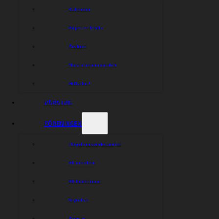
Kalender
Biljetter & Info
Årskort
Nästa hemmamatch
Hitta hit!
VÅRA LAG
FÖRENINGEN
Ungdomsverksamhet
Bli medlem
Bli funktionär
Styrelse
Arenan