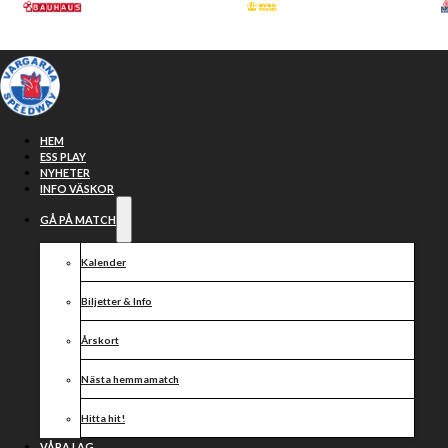
Hoppa till huvudinnehåll
Hoppa till sidfot
HEM
ESS PLAY
NYHETER
INFO VÄSKOR
GÅ PÅ MATCH
Kalender
Biljetter & Info
Årskort
Laguppställningarn
Nästa hemmamatch
Hitta hit!
VÅRA LAG