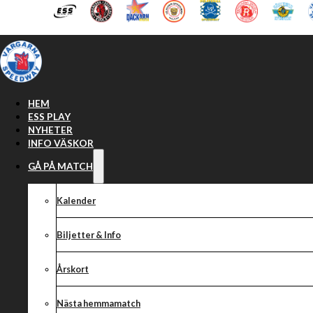
Hoppa till huvudinnehåll
Hoppa till sidfot
HEM
ESS PLAY
NYHETER
INFO VÄSKOR
GÅ PÅ MATCH
Kalender
Biljetter & Info
Årskort
Nästa hemmamatch