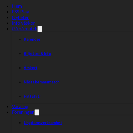
Hem
ESS Play
Nyheter
Info väskor
Gå på match
Kalender
Biljetter & Info
Årskort
Nästa hemmamatch
Hitta hit!
Våra lag
Föreningen
Ungdomsverksamhet