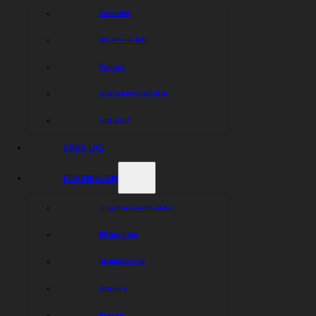
Kalender
Biljetter & Info
Årskort
Nästa hemmamatch
Hitta hit!
VÅRA LAG
FÖRENINGEN
Ungdomsverksamhet
Bli medlem
Bli funktionär
Styrelse
Arenan