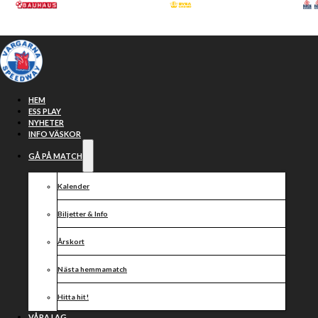
Hoppa till huvudinnehåll
Hoppa till sidfot
HEM
ESS PLAY
NYHETER
INFO VÄSKOR
GÅ PÅ MATCH
Kalender
Biljetter & Info
Årskort
Ny styrelse
Nästa hemmamatch
Hitta hit!
VÅRA LAG