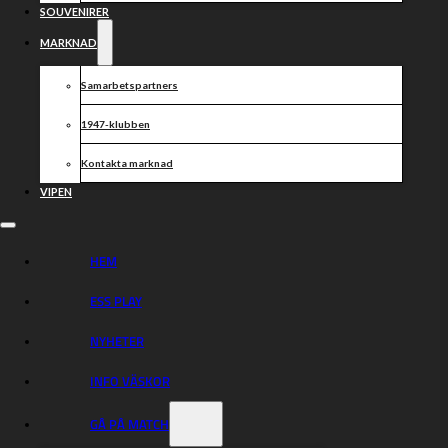
SOUVENIRER
MARKNAD
Samarbetspartners
1947-klubben
Kontakta marknad
VIPEN
HEM
ESS PLAY
NYHETER
INFO VÄSKOR
GÅ PÅ MATCH