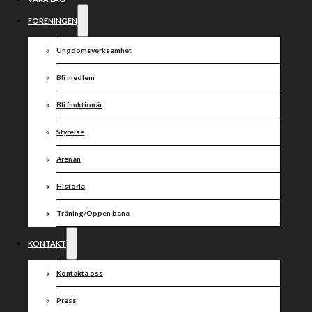
Dela nyheten:
FÖRENINGEN
Ungdomsverksamhet
Bli medlem
Bli funktionär
Styrelse
Arenan
Historia
Träning/Öppen bana
KONTAKT
Kontakta oss
Press